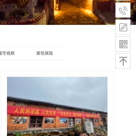
领导视察
展馆展陈