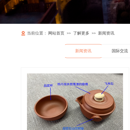
当前位置：
网站首页
了解更多
新闻资讯
>>
>>
新闻资讯
国际交流