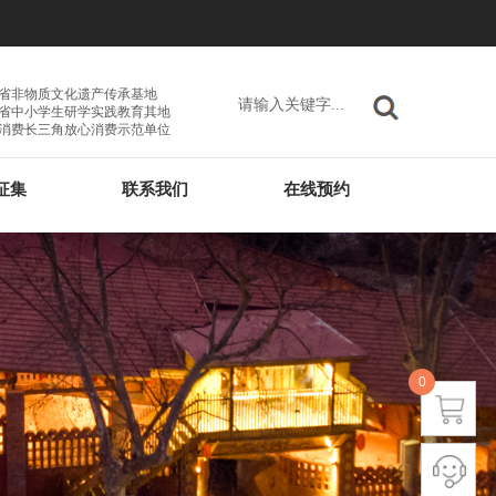
省非物质文化遗产传承基地
省中小学生研学实践教育其地
消费长三角放心消费示范单位
征集
联系我们
在线预约
0